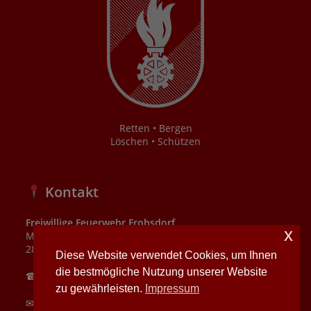
Retten • Bergen
Löschen • Schützen
Kontakt
Freiwillige Feuerwehr Frohsdorf
x
Mühlbachgasse 4
2821 Frohsdorf
Diese Website verwendet Cookies, um Ihnen
die bestmögliche Nutzung unserer Website
☎ Notruf 122
zu gewährleisten.
Impressum
✉
N21505@feuerwehr.gv.at