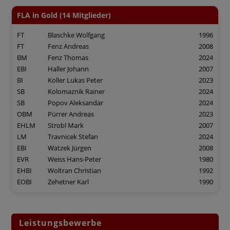
FLA in Gold (14 Mitglieder)
FT
Blaschke Wolfgang
1996
FT
Fenz Andreas
2008
BM
Fenz Thomas
2024
EBI
Haller Johann
2007
BI
Koller Lukas Peter
2023
SB
Kolomaznik Rainer
2024
SB
Popov Aleksandar
2024
OBM
Pürrer Andreas
2023
EHLM
Strobl Mark
2007
LM
Travnicek Stefan
2024
EBI
Watzek Jürgen
2008
EVR
Weiss Hans-Peter
1980
EHBI
Woltran Christian
1992
EOBI
Zehetner Karl
1990
Leistungsbewerbe