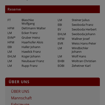
Reserve
FT
Blaschke
LM
Steiner Julius
Wolfgang
EBI
Swoboda Franz
HFM
Dettmann Walter
EV
Swoboda Herbert
LM
Ecker Franz
EHLM
Swoboda Johann
EVM*
Gruber Heinz
HFM
Wallner Josef
HFM
Haarhofer Alois
EVR
Weiss Hans-Peter
EBI
Haller Johann
LM
Windbichler
LM
Hawlick Franz
Johann
EHLM
Koger Johann
LM
Wolf Hans
LM
Neubauer Franz
EHBI
Woltran Christian
LM
Rupp Franz
EOBI
Zehetner Karl
ÜBER UNS
ÜBER UNS
Mannschaft
Fahrzeuge