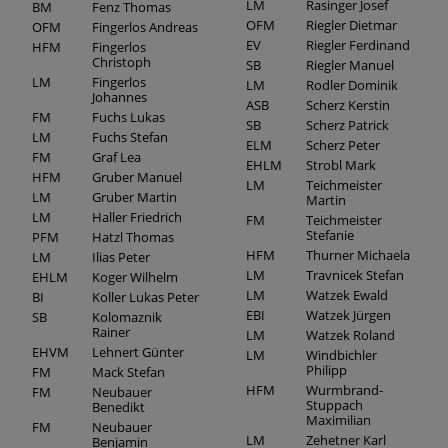
LM
Rasinger Josef
BM
Fenz Thomas
OFM
Riegler Dietmar
OFM
Fingerlos Andreas
EV
Riegler Ferdinand
HFM
Fingerlos
Christoph
SB
Riegler Manuel
LM
Fingerlos
LM
Rodler Dominik
Johannes
ASB
Scherz Kerstin
FM
Fuchs Lukas
SB
Scherz Patrick
LM
Fuchs Stefan
ELM
Scherz Peter
FM
Graf Lea
EHLM
Strobl Mark
HFM
Gruber Manuel
LM
Teichmeister
LM
Gruber Martin
Martin
LM
Haller Friedrich
FM
Teichmeister
Stefanie
PFM
Hatzl Thomas
HFM
Thurner Michaela
LM
Ilias Peter
LM
Travnicek Stefan
EHLM
Koger Wilhelm
LM
Watzek Ewald
BI
Koller Lukas Peter
EBI
Watzek Jürgen
SB
Kolomaznik
Rainer
LM
Watzek Roland
EHVM
Lehnert Günter
LM
Windbichler
Philipp
FM
Mack Stefan
HFM
Wurmbrand-
FM
Neubauer
Stuppach
Benedikt
Maximilian
FM
Neubauer
LM
Zehetner Karl
Benjamin