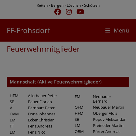
Zum
Retten • Bergen • Löschen • Schützen
Inhalt
springen
FF-Frohsdorf
Menü
Feuerwehrmitglieder
Mannschaft (Aktive Feuerwehrmitglieder)
HFM
Allerbauer Peter
FM
Neubauer
Bernard
SB
Bauer Florian
OFM
Neubauer Martin
V
Bernhart Peter
HFM
Oberger Alois
OVM
Doria Johannes
SB
Popov Aleksandar
LM
Ecker Christian
LM
Preineder Martin
FT
Fenz Andreas
OBM
Pürrer Andreas
LM
Fenz Nico