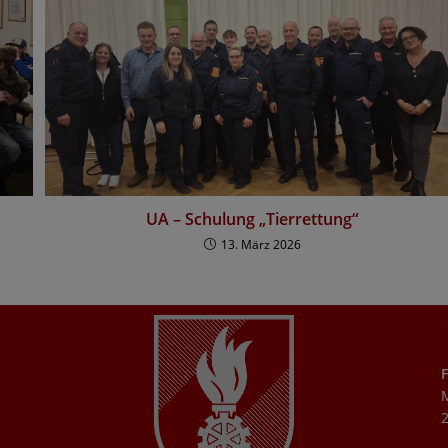
UA – Schulung „Tierrettung“
13. März 2026
F
2