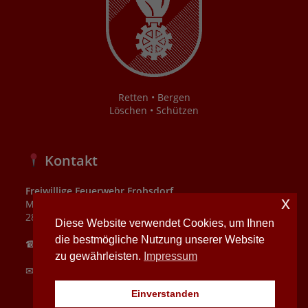
Retten • Bergen
Löschen • Schützen
Kontakt
Freiwillige Feuerwehr Frohsdorf
x
Mühlbachgasse 4
2821 Frohsdorf
Diese Website verwendet Cookies, um Ihnen
die bestmögliche Nutzung unserer Website
☎ Notruf 122
zu gewährleisten.
Impressum
✉
N21505@feuerwehr.gv.at
Einverstanden