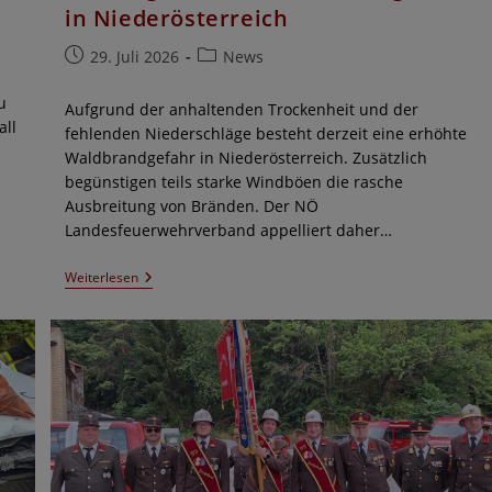
in Niederösterreich
Beitrag
Beitrags-
29. Juli 2026
News
veröffentlicht:
Kategorie:
u
Aufgrund der anhaltenden Trockenheit und der
all
fehlenden Niederschläge besteht derzeit eine erhöhte
Waldbrandgefahr in Niederösterreich. Zusätzlich
begünstigen teils starke Windböen die rasche
Ausbreitung von Bränden. Der NÖ
Landesfeuerwehrverband appelliert daher…
Achtung:
Weiterlesen
Erhöhte
Waldbrandgefahr
In
Niederösterreich