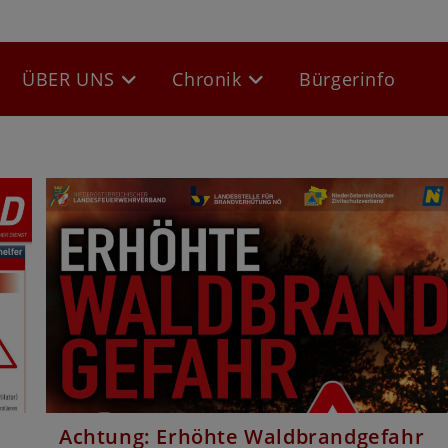
ÜBER UNS
Chronik
Bürgerinfo
be
Website-
Suche
umschalten
Achtung: Erhöhte Waldbrandgefahr